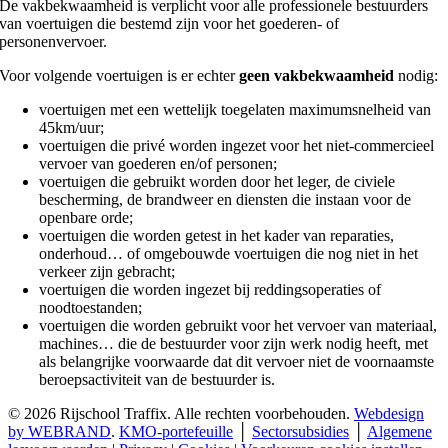
De vakbekwaamheid is verplicht voor alle professionele bestuurders
van voertuigen die bestemd zijn voor het goederen- of
personenvervoer.
Voor volgende voertuigen is er echter
geen vakbekwaamheid
nodig:
voertuigen met een wettelijk toegelaten maximumsnelheid van
45km/uur;
voertuigen die privé worden ingezet voor het niet-commercieel
vervoer van goederen en/of personen;
voertuigen die gebruikt worden door het leger, de civiele
bescherming, de brandweer en diensten die instaan voor de
openbare orde;
voertuigen die worden getest in het kader van reparaties,
onderhoud… of omgebouwde voertuigen die nog niet in het
verkeer zijn gebracht;
voertuigen die worden ingezet bij reddingsoperaties of
noodtoestanden;
voertuigen die worden gebruikt voor het vervoer van materiaal,
machines… die de bestuurder voor zijn werk nodig heeft, met
als belangrijke voorwaarde dat dit vervoer niet de voornaamste
beroepsactiviteit van de bestuurder is.
©
2026 Rijschool Traffix. Alle rechten voorbehouden.
Webdesign
by WEBRAND
.
KMO-portefeuille
│
Sectorsubsidies
│
Algemene