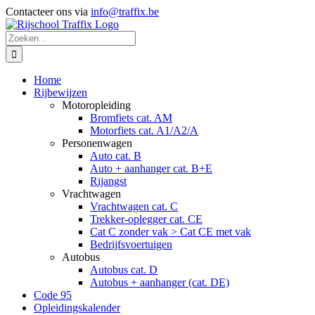
Ga
Contacteer ons via
info@traffix.be
naar
Facebook
Instagram
inhoud
Zoeken
naar:
Home
Rijbewijzen
Motoropleiding
Bromfiets cat. AM
Motorfiets cat. A1/A2/A
Personenwagen
Auto cat. B
Auto + aanhanger cat. B+E
Rijangst
Vrachtwagen
Vrachtwagen cat. C
Trekker-oplegger cat. CE
Cat C zonder vak > Cat CE met vak
Bedrijfsvoertuigen
Autobus
Autobus cat. D
Autobus + aanhanger (cat. DE)
Code 95
Opleidingskalender