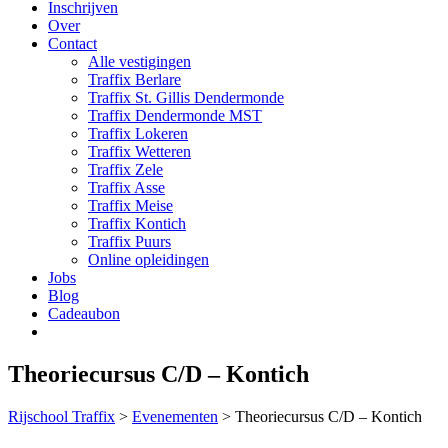
Inschrijven
Over
Contact
Alle vestigingen
Traffix Berlare
Traffix St. Gillis Dendermonde
Traffix Dendermonde MST
Traffix Lokeren
Traffix Wetteren
Traffix Zele
Traffix Asse
Traffix Meise
Traffix Kontich
Traffix Puurs
Online opleidingen
Jobs
Blog
Cadeaubon
Theoriecursus C/D – Kontich
Rijschool Traffix
>
Evenementen
>
Theoriecursus C/D – Kontich