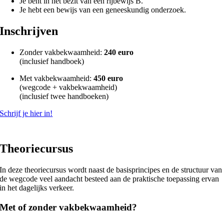
Je bent in het bezit van een rijbewijs B.
Je hebt een bewijs van een geneeskundig onderzoek.
Inschrijven
Zonder vakbekwaamheid:
240 euro
(inclusief handboek)
Met vakbekwaamheid:
450 euro
(wegcode + vakbekwaamheid)
(inclusief twee handboeken)
Schrijf je hier in!
Theoriecursus
In deze theoriecursus wordt naast de basisprincipes en de structuur van
de wegcode veel aandacht besteed aan de praktische toepassing ervan
in het dagelijks verkeer.
Met of zonder vakbekwaamheid?